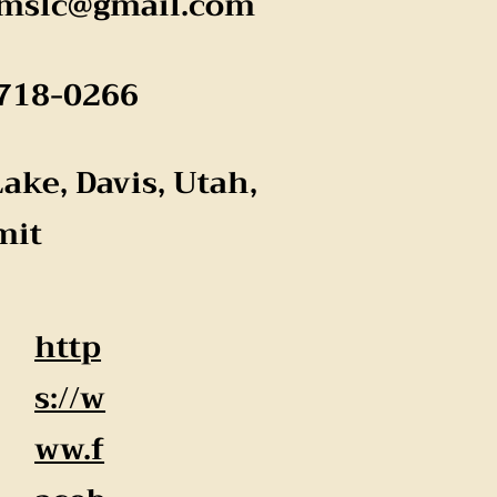
imslc@gmail.com
718-0266
Lake, Davis, Utah,
mit
http
s://w
ww.f