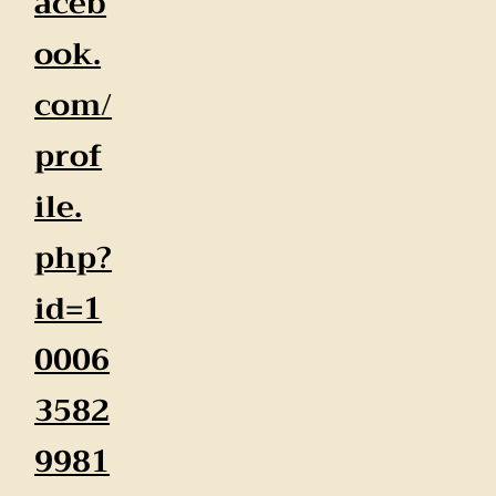
aceb
ook.
com/
prof
ile.
php?
id=1
0006
3582
9981