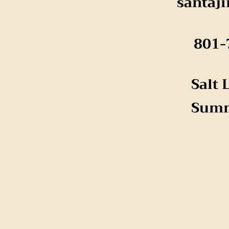
santaj
801-
Salt 
Sum